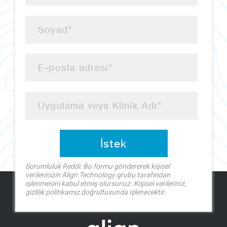
Sorumluluk Reddi: Bu formu göndererek kişisel
verilerinizin Align Technology grubu tarafından
işlenmesini kabul etmiş olursunuz. Kişisel verileriniz,
gizlilik politikamız doğrultusunda işlenecektir.