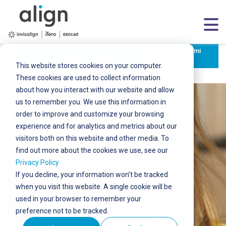
Profesyonel Gelişimi
Ana
Klinik Açısından
Destekleyin
sayfa
Faydaları
This website stores cookies on your computer.
These cookies are used to collect information
about how you interact with our website and allow
us to remember you. We use this information in
Profesyonel gelişimi
order to improve and customize your browsing
destekleyin
experience and for analytics and metrics about our
visitors both on this website and other media. To
find out more about the cookies we use, see our
Privacy Policy
If you decline, your information won’t be tracked
when you visit this website. A single cookie will be
used in your browser to remember your
preference not to be tracked.